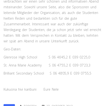
verbrachten wir einen sehr schönen und informativen Abend
miteinander. Sowohl unsere Seite, also die Sponsoren und
leitende Mitglieder der Organisation, als auch die Studenten
hielten Reden und bedankten sich für die gute
Zusammenarbeit. Interessant war auch der zukünftige
Werdegang der Studenten, die ja schon jetzt sehr viel erreicht
hatten. Mit dem Versprechen in Kontakt zu bleiben, kehrten
wir spät am Abend in unsere Unterkunft zurück.
Geo-Daten:
Glenrose High School S 06 46‘45,2 E 039 02‘25,0
St. Anna Marie Academy S 06 47‘55,2 E 039 07‘23,3
Brilliant Secondary School S 06 48‘05,9 E 039 07‘55,5
Kukuona hivi karibuni Eure Nele