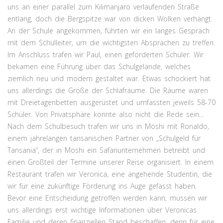
uns an einer parallel zum Kilimanjaro verlaufenden Straße
entlang, doch die Bergspitze war von dicken Wolken verhängt.
An der Schule angekommen, führten wir ein langes Gespräch
mit dem Schulleiter, um die wichtigsten Absprachen zu treffen.
Im Anschluss trafen wir Paul, einen geförderten Schüler. Wir
bekamen eine Führung über das Schulgelände, welches
ziemlich neu und modern gestaltet war. Etwas schockiert hat
uns allerdings die Größe der Schlafräume. Die Räume waren
mit Dreietagenbetten ausgerüstet und umfassten jeweils 58-70
Schüler. Von Privatsphäre konnte also nicht die Rede sein…
Nach dem Schulbesuch trafen wir uns in Moshi mit Ronaldo,
einem jahrelangen tansanischen Partner von „Schulgeld für
Tansania“, der in Moshi ein Safariunternehmen betreibt und
einen Großteil der Termine unserer Reise organisiert. In einem
Restaurant trafen wir Veronica, eine angehende Studentin, die
wir für eine zukünftige Förderung ins Auge gefasst haben.
Bevor eine Entscheidung getroffen werden kann, müssen wir
uns allerdings erst wichtige Informationen über Veronicas
Familie und deren finanziellen Stand beschaffen, denn für eine