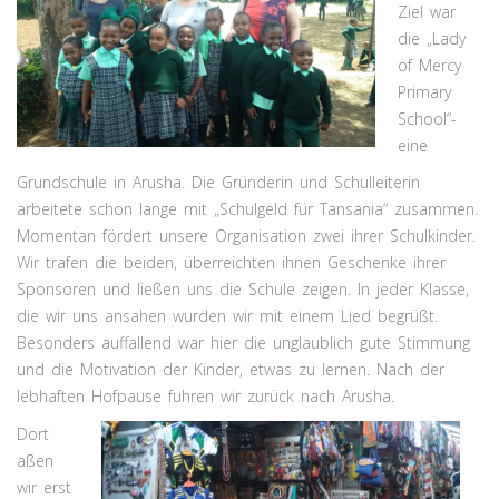
Ziel war
die „Lady
of Mercy
Primary
School“-
eine
Grundschule in Arusha. Die Gründerin und Schulleiterin
arbeitete schon lange mit „Schulgeld für Tansania“ zusammen.
Momentan fördert unsere Organisation zwei ihrer Schulkinder.
Wir trafen die beiden, überreichten ihnen Geschenke ihrer
Sponsoren und ließen uns die Schule zeigen. In jeder Klasse,
die wir uns ansahen wurden wir mit einem Lied begrüßt.
Besonders auffallend war hier die unglaublich gute Stimmung
und die Motivation der Kinder, etwas zu lernen. Nach der
lebhaften Hofpause fuhren wir zurück nach Arusha.
Dort
aßen
wir erst