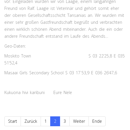
vor. Eingeladen wurden wir von Laagie, einem langjährigen
Freund von Ralf. Laagie ist Veterinär und gehört somit eher
der oberen Gesellschaftsschicht Tansanias an. Wir wurden mit
einer sehr großen Gastfreundschaft begrüßt und verbrachten
einen wirklich schönen Abend miteinander. Auch die ein oder
andere Freundschaft entstand im Laufe des Abends…
Geo-Daten:
Moskito Town S 03 22‘25,8 E 035
51‘52,4
Masaai Girls Secondary School S 03 17`53,9 E 036 26‘47,6
Kukuona hivi karibuni Eure Nele
Start
Zurück
1
2
3
Weiter
Ende