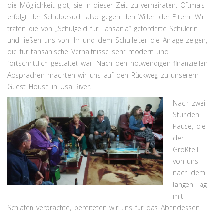
die Möglichkeit gibt, sie in dieser Zeit zu verheiraten. Oftmals
erfolgt der Schulbesuch also gegen den Willen der Eltern. Wir
trafen die von „Schulgeld für Tansania“ geförderte Schülerin
und ließen uns von ihr und dem Schulleiter die Anlage zeigen,
die für tansanische Verhältnisse sehr modern und
fortschrittlich gestaltet war. Nach den notwendigen finanziellen
Absprachen machten wir uns auf den Rückweg zu unserem
Guest House in Usa River.
Nach zwei
Stunden
Pause, die
der
Großteil
von uns
nach dem
langen Tag
mit
Schlafen verbrachte, bereiteten wir uns für das Abendessen