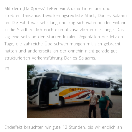
Mit dem „DarXpress“ ließen wir Arusha hinter uns und
strebten Tansanias bevölkerungsreichste Stadt, Dar es Salaam
an. Die Fahrt war sehr lang und zog sich während der Einfahrt
in die Stadt zeitlich noch einmal zusätzlich in die Länge. Das
lag einerseits an den starken lokalen Regenfällen der letzten
Tage, die zahlreiche Überschwemmungen mit sich gebracht
hatten und andererseits an der ohnehin nicht gerade gut
strukturierten Verkehrsführung Dar es Salaams.
Im
Endeffekt brauchten wir gute 12 Stunden, bis wir endlich an