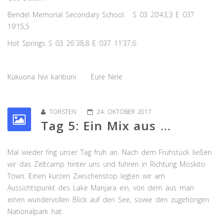
Bendel Memorial Secondary School S 03 20‘43,3 E 037
19‘15,5
Hot Springs S 03 26`38,8 E 037 11‘37,6
Kukuona hivi karibuni Eure Nele
TORSTEN
24. OKTOBER 2017
Tag 5: Ein Mix aus ...
Mal wieder fing unser Tag früh an. Nach dem Frühstück ließen
wir das Zeltcamp hinter uns und fuhren in Richtung Moskito
Town. Einen kurzen Zwischenstop legten wir am
Aussichtspunkt des Lake Manjara ein, von dem aus man
einen wundervollen Blick auf den See, sowie den zugehörigen
Nationalpark hat.