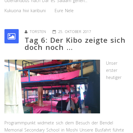
Überlandbus nach Dar es Salaam gehen...
Kukuona hivi karibuni Eure Nele
TORSTEN
25. OKTOBER 2017
Tag 6: Der Kibo zeigte sich
doch noch ...
Unser
erster
heutiger
Programmpunkt widmete sich dem Besuch der Bendel
Memorial Secondary School in Moshi Unsere Busfahrt führte