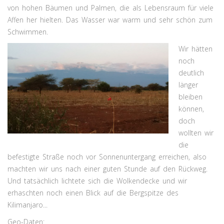
von hohen Bäumen und Palmen, die als Lebensraum für viele
Affen her hielten. Das Wasser war warm und sehr schön zum
Schwimmen.
Wir hätten
noch
deutlich
länger
bleiben
können,
doch
wollten wir
die
befestigte Straße noch vor Sonnenuntergang erreichen, also
machten wir uns nach einer guten Stunde auf den Rückweg.
Und tatsächlich lichtete sich die Wolkendecke und wir
erhaschten noch einen Blick auf die Bergspitze des
Kilimanjaro...
Geo-Daten: