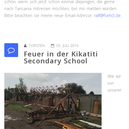
schön, wenn sich jetzt schon einmal diejenigen, die gerne
nach Tansania mitreisen möchten, bei mir melden würden.
Bitte beachten sie meine neue Email-Adresse:
ralf@fsehct.de
.
TORSTEN
05. JULI 2016
Feuer in der Kikatiti
Secondary School
Wie wir
von
unserer